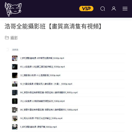
浩哥全能攝影班【畫質高清隻有視頻】
攝影