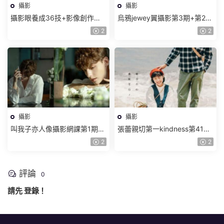
攝影
攝影
攝影眼養成36技+影像創作社
烏鴉jewey翼攝影第3期+第2期
區王建章的攝影課【畫質不錯
2024年【隻有視頻】
2
2
隻有視頻】
攝影
攝影
叫我子亦人像攝影網課第1期
張蕾親切第一kindness第41期
2024【畫質不錯隻有視頻】
攝影後期【畫質高清有素材】
2
2
評論
0
請先
登錄
！