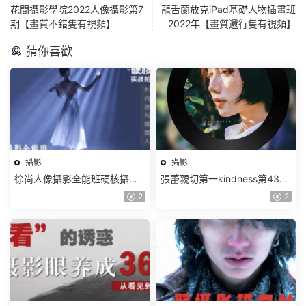
花間攝影學院2022人像攝影第7
龍舌蘭放克iPad基礎人物插畫班
期【畫質不錯隻有視頻】
2022年【畫質還行隻有視頻】
猜你喜歡
攝影
攝影
徐尚人像攝影全能班硬核攝影
張蕾親切第一kindness第43期
教學2024【畫質高清隻有視
2024【畫質高清有素材】
2
2
頻】