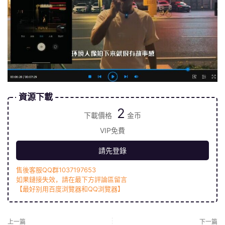
資源下載
2
下載價格
金币
VIP免費
請先登錄
售後客服QQ群1037197653
如果鏈接失效，請在最下方評論區留言
【最好别用百度浏覽器和QQ浏覽器】
上一篇
下一篇