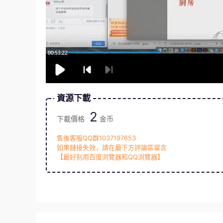
資源下載
2
下載價格
金币
售後客服QQ群1037197653
如果鏈接失效，請在最下方評論區留言
【最好别用百度浏覽器和QQ浏覽器】