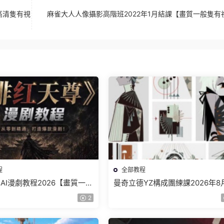
高清隻有視
麻雀大人人像攝影高階班2022年1月結課【畫質一般隻有
程
全部教程
AI漫劇教程2026【畫質一般
曼奇立德YZ構成團練課2026年8
】
結課【畫質高清有課件】
2