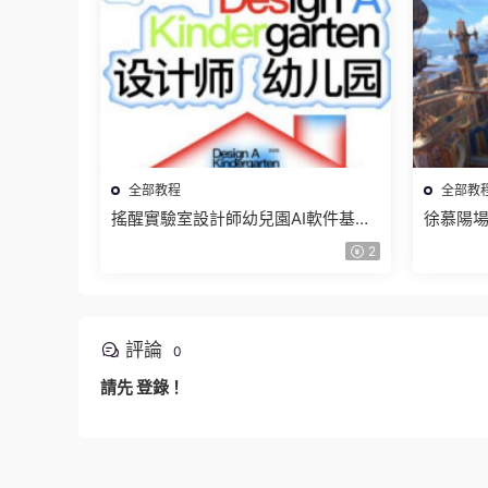
全部教程
全部教
搖醒實驗室設計師幼兒園AI軟件基礎
徐慕陽場
課2025【畫質不錯有素材】
有資料
2
評論
0
請先
登錄
！