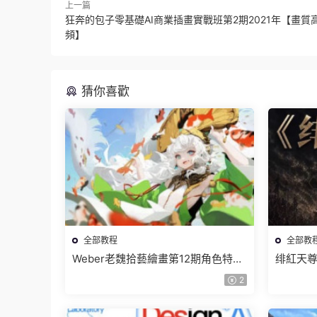
上一篇
狂奔的包子零基礎AI商業插畫實戰班第2期2021年【畫質
頻】
猜你喜歡
全部教程
全部教
Weber老魏拾藝繪畫第12期角色特訓
绯紅天尊
班【畫質不錯隻有視頻】
有課件
2