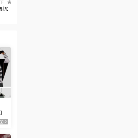
下一篇
視頻】
月已
2