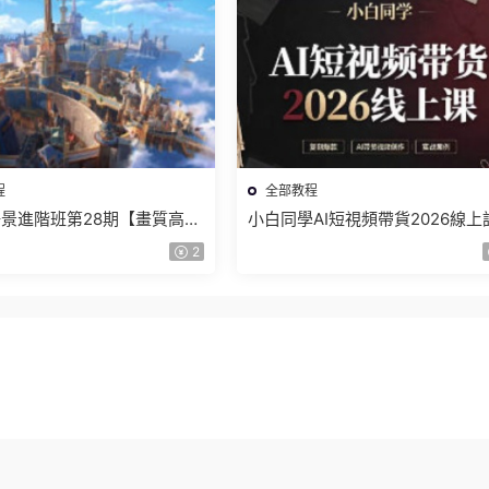
程
全部教程
景進階班第28期【畫質高清
小白同學AI短視頻帶貨2026線上
】
【畫質不錯有素材】
2