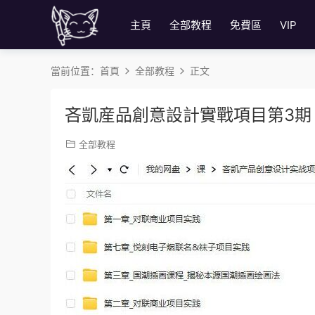
主頁
全部教程
免費區
VIP
當前位置：
首頁
全部教程
正文
吝凱産品創意設計實戰項目第3期
全部教程