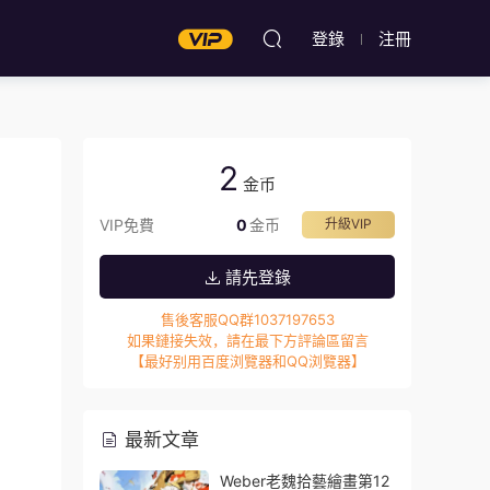
登錄
注冊
2
金币
VIP免費
0
金币
升級VIP
請先登錄
售後客服QQ群1037197653
如果鏈接失效，請在最下方評論區留言
【最好别用百度浏覽器和QQ浏覽器】
最新文章
Weber老魏拾藝繪畫第12