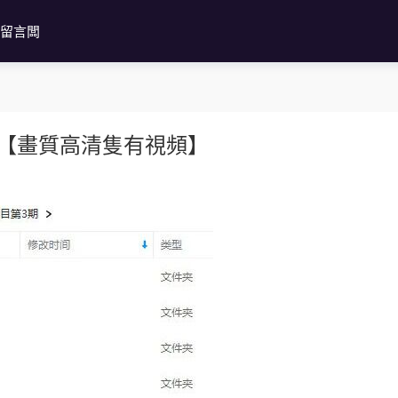
留言闆
【畫質高清隻有視頻】