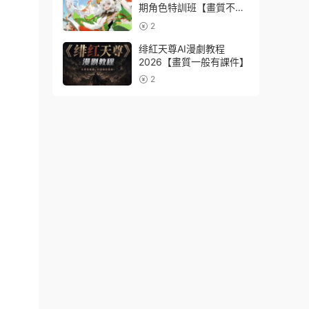
期角色特訓班【畫質不錯
隻有視頻】
2
绯紅天尊AI漫劇教程
2026【畫質一般有課件】
2