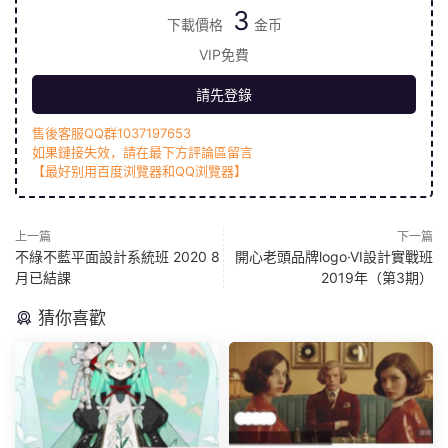
3
下載價格
金币
VIP免費
請先登錄
售後客服QQ群1037197653
如果鏈接失效，請在最下方評論區留言
【最好别用百度浏覽器和QQ浏覽器】
上一篇
下一篇
不綠不藍平面設計系統班 2020 8
開心老頭品牌logo·VI設計實戰班
月已結課
2019年（第3期）
猜你喜歡