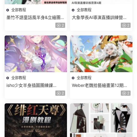
全部教程
全部教程
墨竹不語童話風半身&立繪團練
大象學長AI導演直播訓練營第4
課2026【畫質高清有課件筆
期2026【畫質高清有資料】
2
2
刷】
全部教程
全部教程
isho少女半身插圖團練課
Weber老魏拾藝繪畫第12期角
2026【畫質高清隻有視頻】
色特訓班【畫質不錯隻有視
2
2
頻】